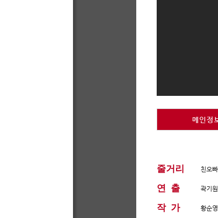
줄거리
​친오
연 출
​곽기
원
작 가
황순
영