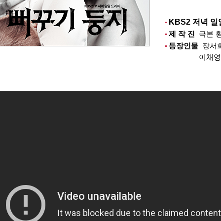
KBS2 저녁 
​제 작 진
극본
장서
​등장인물
이채영