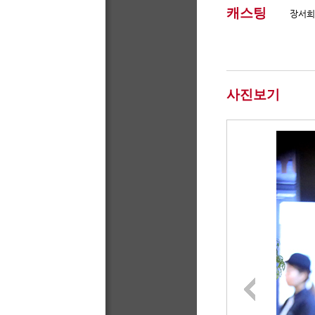
캐스팅
​장서희
사진보기