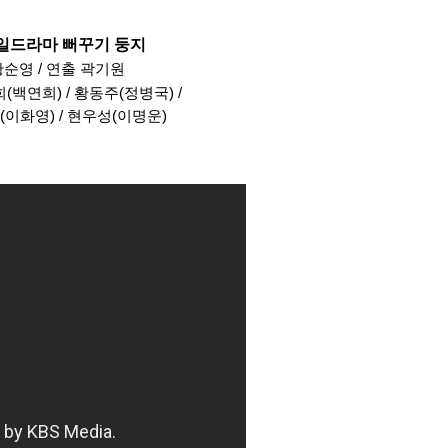
일일드라마 뻐꾸기 둥지
황순영
곽기원
/ 연출
희(백연희
​)
황동주(정병국
​)
/
/
(이화영
​)
현우성(이명운
​)
/