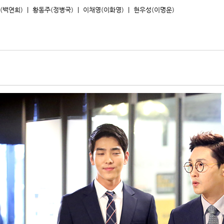
(백연희​)​ | 황동주(정병국​)​ | 이채영(이화영​)​ | 현우성(이명운​
)